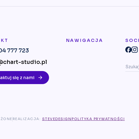
AKT
NAWIGACJA
SOC
04 777 723
chart-studio.pl
aktuj się z nami
EŻONE
REALIZACJA:
STEVEDESIGN
POLITYKA PRYWATNOŚCI