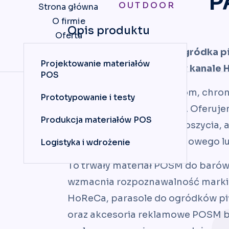
P
OUTDOOR
Strona główna
O firmie
Opis produktu
Oferta
Portfolio
Parasol reklamowy do ogródka p
Projektowanie materiałów
Kontakt
marki w sezonie letnim w kanale
POS
Zapewnia komfort gościom, chroni
Prototypowanie i testy
brandu z dużej odległości. Oferuj
Produkcja materiałów POS
koloru konstrukcji oraz poszycia,
nadruk logo, hasła reklamowego lub
Logistyka i wdrożenie
To trwały materiał POSM do barów, 
wzmacnia rozpoznawalność marki w
HoReCa, parasole do ogródków pi
oraz akcesoria reklamowe POSM bar