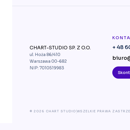
KONT
+ 48 6
CHART-STUDIO SP. Z O.O.
ul. Hoża 86/410
biuro@
Warszawa 00-682
NIP: 7010519983
Skont
© 2026 CHART STUDIO
WSZELKIE PRAWA ZASTRZ