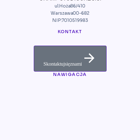
ul. Hoża 86/410
Warszawa 00-682
NIP: 7010519983
KONTAKT
Skontaktuj się z nami
NAWIGACJA